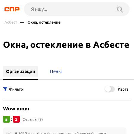
Асбест
— Окна, остекление
Окна, остекление в Асбесте
Организации
Цены
Карта
Wow mom
5
2
:
Отзывы (7)
В 2010 году, благодаря тому, что брат работал в