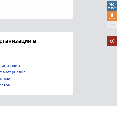
234967
42411
рганизации в
рганизации
х материалов
атные
 оптом