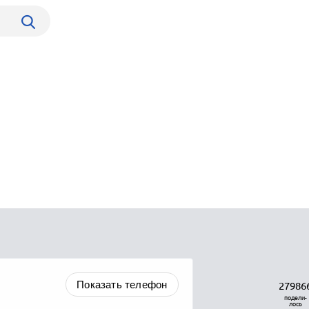
Показать телефон
27986
подели-
лось