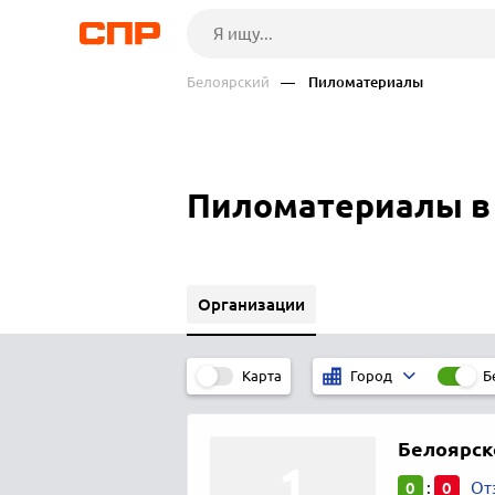
Белоярский
— Пиломатериалы
Пиломатериалы в
Организации
Карта
Б
Город
Белоярск
0
0
:
От