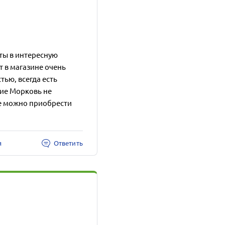
еты в интересную
 в магазине очень
ью, всегда есть
ние Морковь не
же можно приобрести
я
Ответить