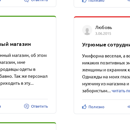
Полезно
Любовь
3.06.2015
ный магазин
Угрюмые сотрудн
ный магазин, об этом
Униформа веселая, а в
магазин, мне
никаких позитивных э
 продавцы одеты в
женщины и охранник ка
бавно. Так же персонал
Однажды на моих глаза
иходить в эту...
мужчину из магазина и 
забористым...
читать 
я
Ответить
Полезно