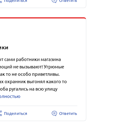
Поделиться
Ответить
ики
от сами работники магазина
моций не вызывают! Угрюмые
к то не особо приветливы.
х охранник выгонял какого то
оба ругались на всю улицу
полностью
Поделиться
Ответить