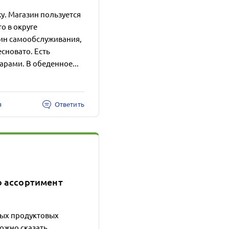
у. Магазин пользуется
о в округе
зин самообслуживания,
сновато. Есть
рами. В обеденное...
я
Ответить
о ассортимент
ных продуктовых
ожно сказать,