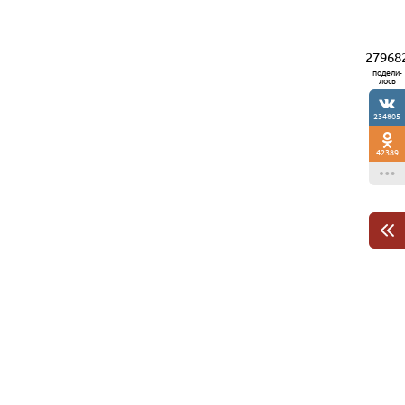
27968
подели-
лось
234805
42389