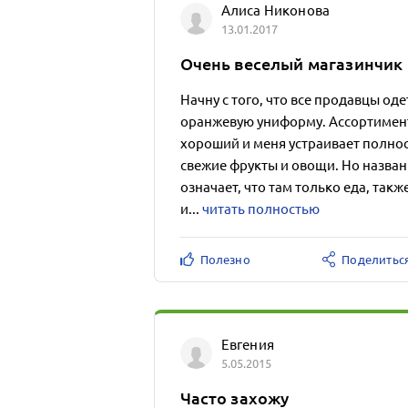
Алиса Никонова
13.01.2017
Очень веселый магазинчик
Начну с того, что все продавцы од
оранжевую униформу. Ассортимент
хороший и меня устраивает полност
свежие фрукты и овощи. Но назва
означает, что там только еда, так
и...
читать полностью
Полезно
Поделитьс
Евгения
5.05.2015
Часто захожу