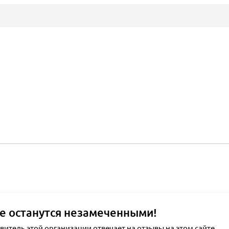
е останутся незамеченными!
тель этой организации отвечает на отзывы на этом сайте.