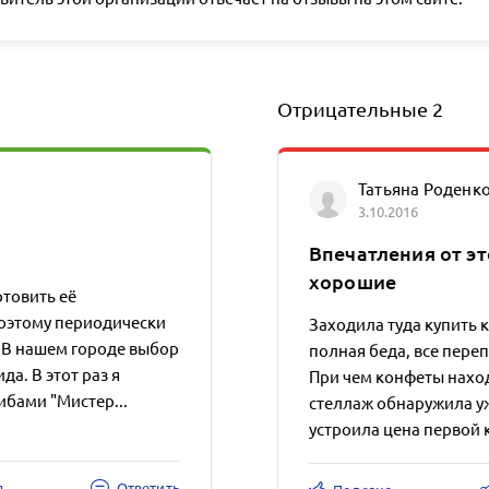
Отрицательные
2
Татьяна Роденк
3.10.2016
Впечатления от эт
хорошие
товить её
оэтому периодически
Заходила туда купить 
. В нашем городе выбор
полная беда, все переп
да. В этот раз я
При чем конфеты наход
ибами "Мистер...
стеллаж обнаружила уже
устроила цена первой 
я
Ответить