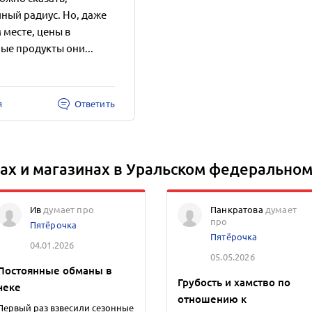
ный радиус. Но, даже
 месте, цены в
ые продукты они...
я
Ответить
ах и магазинах в Уральском федеральном
Ив
думает про
Панкратова
думает
про
Пятёрочка
Пятёрочка
04.01.2026
05.05.2026
Постоянные обманы в
Грубость и хамство по
чеке
отношению к
Первый раз взвесили сезонные