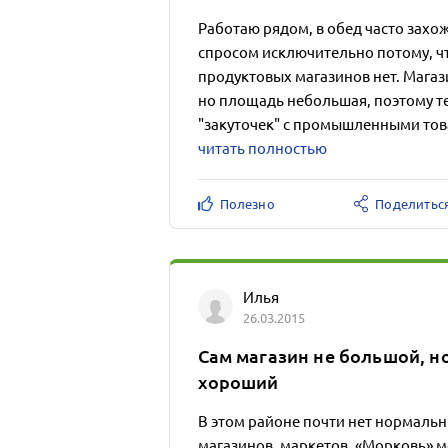
Работаю рядом, в обед часто захож
спросом исключительно потому, чт
продуктовых магазинов нет. Мага
но площадь небольшая, поэтому те
"закуточек" с промышленными това
читать полностью
Полезно
Поделитьс
Илья
26.03.2015
Сам магазин не большой, н
хороший
В этом районе почти нет нормаль
магазинов, маркетов. «Морковь» м