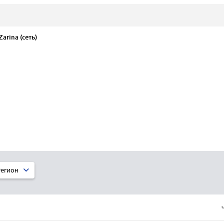
rina (сеть)
егион