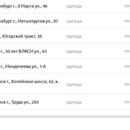
пн
бург г., 8 Марта ул., 46
одежда
пн
нбург г., Металлургов ул., 87
одежда
пн
., Югорский тракт, 38
одежда
пн
., 50 лет ВЛКСМ ул., 63
одежда
пн
г., Менделеева ул., 1-А
одежда
к г., Копейское шоссе, 62, к.
пн
одежда
пн
к г., Труда ул., 203
одежда