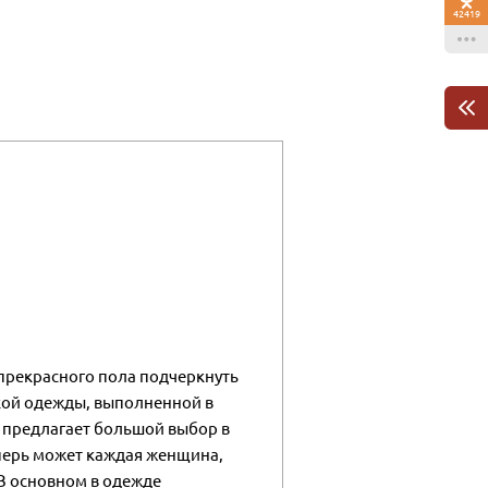
42419
прекрасного пола подчеркнуть
кой одежды, выполненной в
н предлагает большой выбор в
перь может каждая женщина,
 В основном в одежде