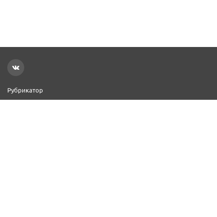
Рубрикатор
Новости
Реклама на сайте
Контакты
Добавить организацию
2000–2026 © СПР
Политика конфиденциальности