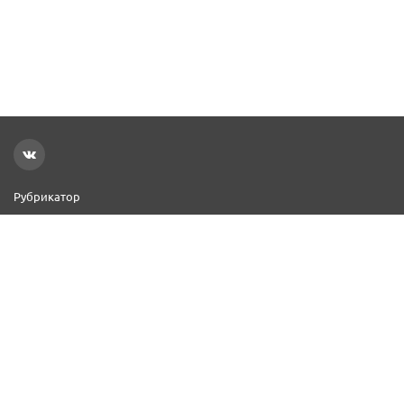
Рубрикатор
Новости
Реклама на сайте
Контакты
Добавить организацию
2000–2026 © СПР