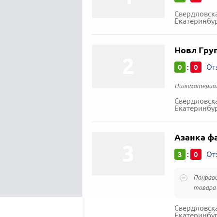
Свердловска
Екатеринбур
Новл Гру
0
0
:
От
Пиломатериал
Свердловска
Екатеринбур
Азанка ф
3
0
:
От
Понрави
товара 
Свердловска
Екатеринбур