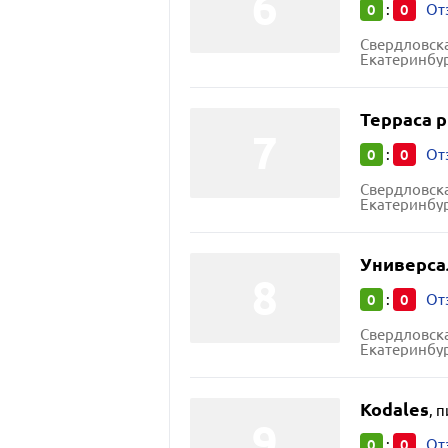
0
0
:
От
Свердловска
Екатеринбур
Терраса p
0
0
:
От
Свердловска
Екатеринбур
Универса
0
0
:
От
Свердловска
Екатеринбур
Kodales
,
п
0
0
:
От