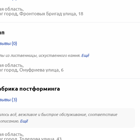
я область,
г город, Фронтовых Бригад улица, 18
пп
зывы (0)
ы из лиственницы, искуственного камня.
я область,
г город, Онуфриева улица, 6
абрика постформинга
зывы (3)
лось всё, вежливое и быстрое обслуживание, соответствие
описанию.
я область,
г город, Толедова улица, 43