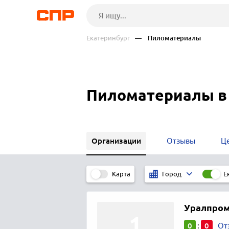
Екатеринбург
— Пиломатериалы
Пиломатериалы в
Организации
Отзывы
Ц
Карта
Е
Город
Уралпро
0
0
:
От