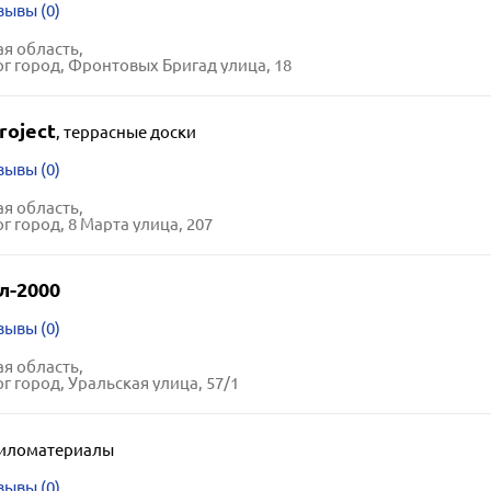
зывы (0)
я область,
г город, Фронтовых Бригад улица, 18
roject
,
террасные доски
зывы (0)
я область,
г город, 8 Марта улица, 207
л-2000
зывы (0)
я область,
г город, Уральская улица, 57/1
иломатериалы
зывы (0)