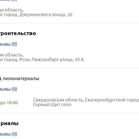
я область,
г город, Дзержинского улица, 26
троительство
зывы (0)
я область,
г город, Розы Люксембург улица, 43 А
й
,
пиломатериалы
зывы (0)
до 18:00
Горный Щит село
ериалы
зывы (0)