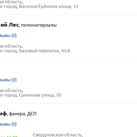
я область,
г город, Василия Ерёмина улица, 12
ий Лес
,
пиломатериалы
зывы (0)
я область,
г город, Базовый переулок, 43-А
зывы (0)
я область,
г город, Сулимова улица, 50
иф
,
фанера, ДСП
зывы (0)
Свердловская область,