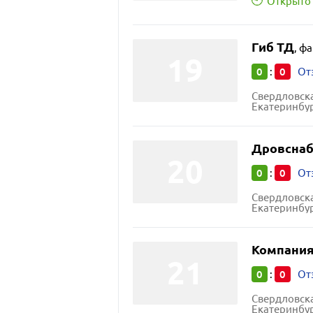
Открыто 
Гиб ТД
,
фа
0
0
:
От
Свердловска
Екатеринбур
Дровсна
0
0
:
От
Свердловска
Екатеринбур
Компания
0
0
:
От
Свердловска
Екатеринбур