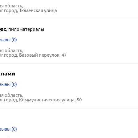
я область,
г город, Тюменская улица
ес
,
пиломатериалы
зывы (0)
я область,
г город, Базовый переулок, 47
 нами
зывы (0)
я область,
г город, Коммунистическая улица, 50
зывы (0)