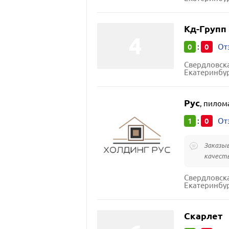
Кд-Групп
0
0
:
От
Свердловска
Екатеринбур
Рус
,
пилом
1
0
:
От
Заказыв
качеств
Свердловска
Екатеринбур
Скарлет