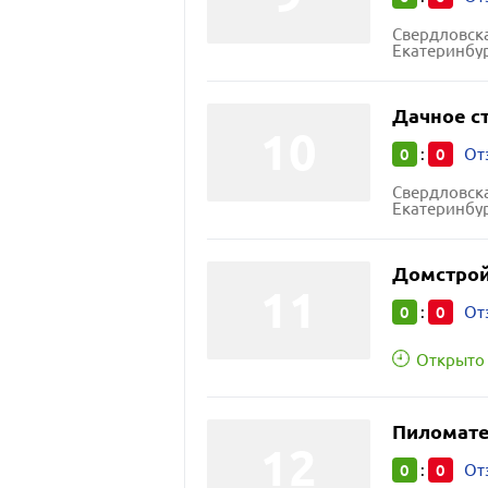
Свердловска
Екатеринбур
Дачное с
0
0
:
От
Свердловска
Екатеринбур
Домстро
0
0
:
От
Открыто 
Пиломат
0
0
:
От