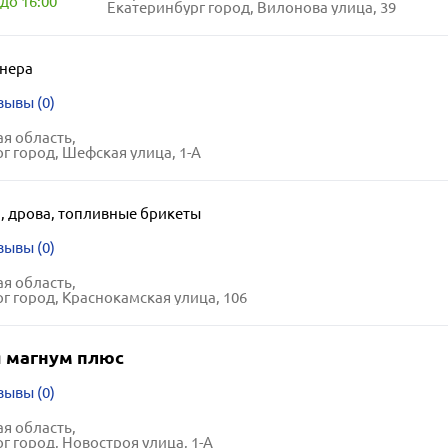
до 16:00
Екатеринбург город, Вилонова улица, 39
нера
зывы (0)
я область,
г город, Шефская улица, 1-А
б
,
дрова, топливные брикеты
зывы (0)
я область,
г город, Краснокамская улица, 106
 магнум плюс
зывы (0)
я область,
г город, Новостроя улица, 1-А