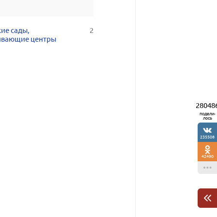
ие сады,
2
ивающие центры
28048
подели-
лось
235508
42490