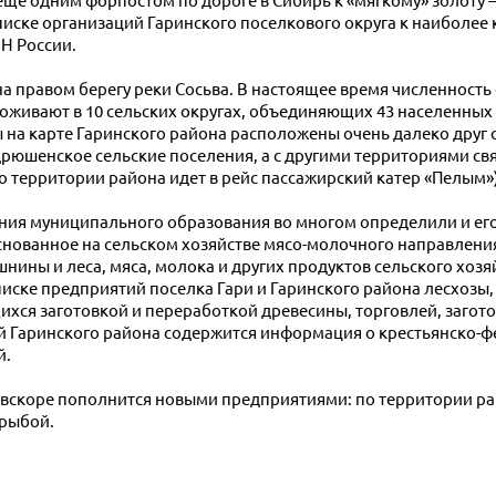
еще одним форпостом по дороге в Сибирь к «мягкому» золоту 
писке организаций Гаринского поселкового округа к наиболе
Н России.
на правом берегу реки Сосьва. В настоящее время численность е
проживают в 10 сельских округах, объединяющих 43 населенны
ты на карте Гаринского района расположены очень далеко друг 
рюшенское сельские поселения, а с другими территориями свя
 территории района идет в рейс пассажирский катер «Пелым»)
ия муниципального образования во многом определили и его
нованное на сельском хозяйстве мясо-молочного направлени
ины и леса, мяса, молока и других продуктов сельского хозя
 списке предприятий поселка Гари и Гаринского района лесхозы
хся заготовкой и переработкой древесины, торговлей, загот
ий Гаринского района содержится информация о крестьянско
й.
 вскоре пополнится новыми предприятиями: по территории ра
 рыбой.