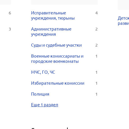
6
Исправительные
4
учреждения, тюрьмы
Детск
разв
3
Административные
2
учреждения
Суды и судебные участки
2
Военные комиссариаты и
1
городские военкоматы
МЧС, ГО, ЧС
1
Избирательные комиссии
1
Полиция
1
Еще 1 раздел