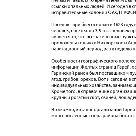
Пелым и Тавда. В то время Пелым был 
ссылки опальных людей. И сегодня в с
исправительные колонии ОУХД ГУФСИ
Поселок Гари был основан в 1623 году 
человек, еще около 3,5 тыс. человек 
является то, что все населенные пунк
проложены только в Нихворское и Анд
навигационный период раз в неделю по
Особенности географического положен
информации Желтых страниц Гарей, ос
Гаринский район был поставщиком пушн
ягод, грибов, орехов. Вот и сегодня в
индивидуальных хозяйства, занимающи
Кроме того, в справочнике организац
крупный рогатый скот, свиней, лошаде
Возможно, каталог организаций Гарей
многочисленные озера района богаты