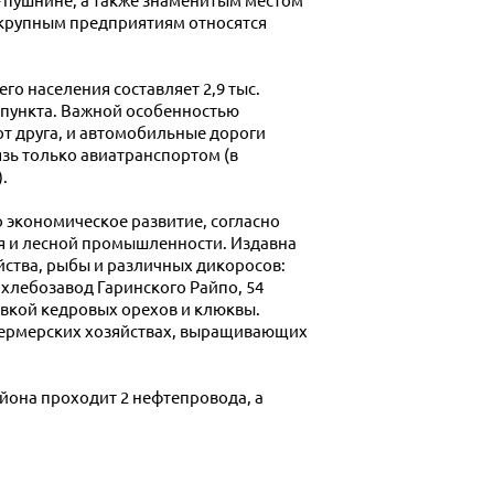
– пушнине, а также знаменитым местом
е крупным предприятиям относятся
го населения составляет 2,9 тыс.
х пункта. Важной особенностью
от друга, и автомобильные дороги
зь только авиатранспортом (в
.
 экономическое развитие, согласно
я и лесной промышленности. Издавна
йства, рыбы и различных дикоросов:
, хлебозавод Гаринского Райпо, 54
овкой кедровых орехов и клюквы.
-фермерских хозяйствах, выращивающих
йона проходит 2 нефтепровода, а