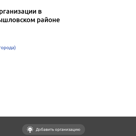
рганизации в
ышловском районе
города)
Добавить организацию