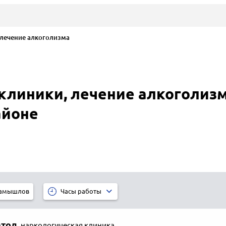
лечение алкоголизма
клиники, лечение алкоголиз
айоне
амышлов
Часы работы
етод
,
наркологическая клиника