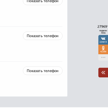
Показать телефон
27969
подели-
лось
Показать телефон
234814
42389
Показать телефон