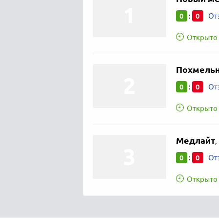
0
0
:
От
Открыто 
Похмельн
0
0
:
От
Открыто 
Медлайт
,
0
0
:
От
Открыто 