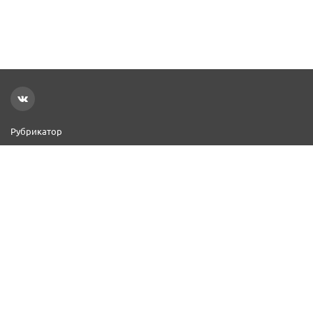
Рубрикатор
Новости
Реклама на сайте
Контакты
Добавить организацию
2000–2026 © СПР
Политика конфиденциальности