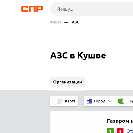
Кушва
— АЗС
АЗС в Кушве
Организации
Карта
К
Город
Газпром 
1
4
:
От