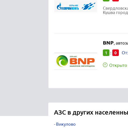
Свердловска
Кушва город,
BNP
,
автоз
1
0
:
От
Открыто 
АЗС в других населенны
Викулово