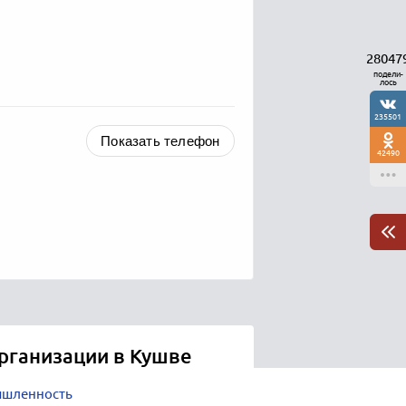
28047
подели-
лось
235501
Показать телефон
42490
рганизации в Кушве
ышленность