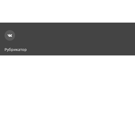
Рубрикатор
Новости
Реклама на сайте
Контакты
Добавить организацию
2000–2026 © СПР
Политика конфиденциальности