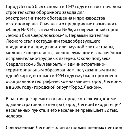
Город Лесной был основан в 1947 году в связи с началом
строительства оборонного завода для
электромагнитного обогащения и производства
изотопов урана. Сначала это предприятие называлось
«Завод № 814», затем «База № 9», а современный город
Лесной был Свердловском-45. Первыми жителями
Лесного стали сотрудники градообразующего
предприятия - представители научной элиты страны,
молодые специалисты, военнослужащие и заключённые
исправительно-трудовых лагерей. Около полувека
Свердловск-45 был закрытым административно-
территориальным образованием, не указанным ни на
одной карте, и только в 1994 году ему было присвоено
официальное географическое название «Город Лесной»,
а в 2006 году - городской округ «Город Лесной».
В настоящее время в состав городского округа, кроме
административного центра (город Лесной) входят еще 4
населенных пункта, а его население превышает 52 тыс.
человек.
Современный Лесной – один из промышленных центров