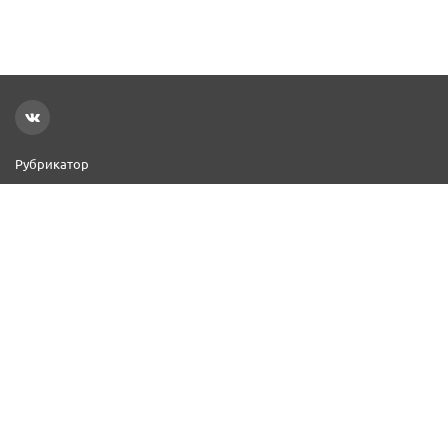
Рубрикатор
Новости
Реклама на сайте
Контакты
Добавить организацию
2000–2026 © СПР
Политика конфиденциальности