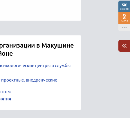
235230
42442
организации в Макушине
йоне
психологические центры и службы
 проектные, внедренческие
оптом
иятия