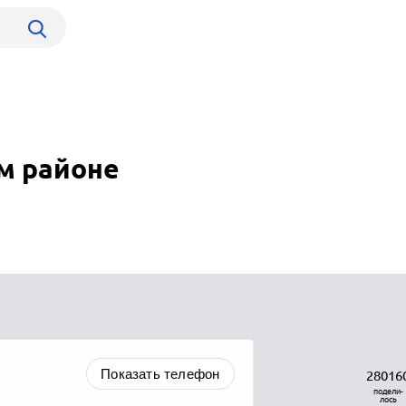
м районе
Показать телефон
28016
подели-
лось