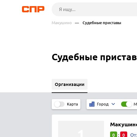
Макушино
— Судебные приставы
Судебные приста
Организации
Карта
М
Город
Макушинс
0
0
:
От