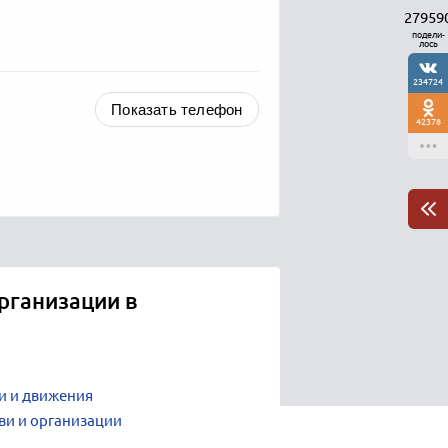
27959
подели-
лось
234724
Показать телефон
42378
рганизации в
и и движения
ви и организации