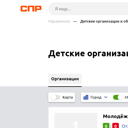
Муравленко
— Детские организации и о
Детские организа
Организации
Карта
М
Город
Молодёж
0
0
:
От