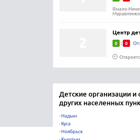
Ямало-Нене
Муравленко 
Центр де
0
0
:
От
Откроется
Детские организации и
других населенных пун
Надым
Куса
Ноябрьск
Кыштым