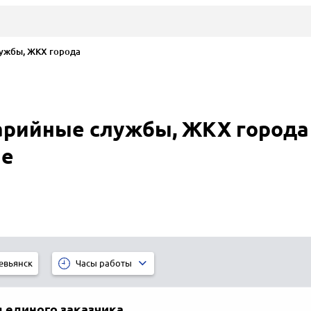
ужбы, ЖКХ города
рийные службы, ЖКХ города 
не
евьянск
Часы работы
 единого заказчика