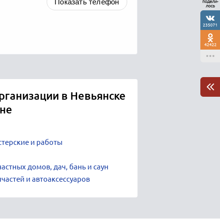
Показать телефон
подели-
лось
235071
42422
рганизации в Невьянске
оне
стерские и работы
астных домов, дач, бань и саун
частей и автоаксессуаров