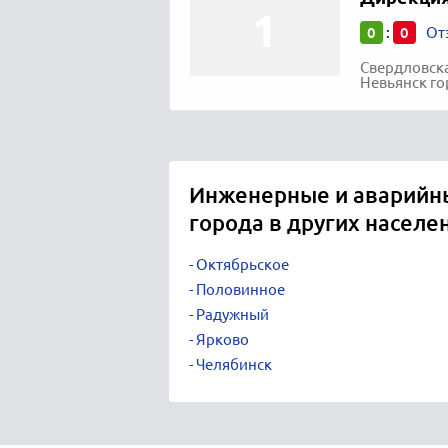
0
0
:
От
Свердловска
Невьянск го
Инженерные и аварийн
города в других населе
Октябрьское
Половинное
Радужный
Ярково
Челябинск