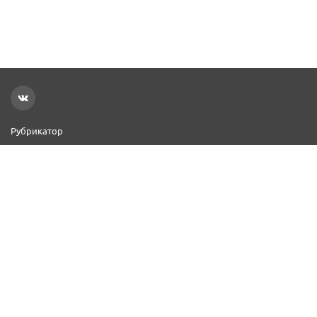
Рубрикатор
Новости
Реклама на сайте
Контакты
Добавить организацию
2000–2026 © СПР
Политика конфиденциальности