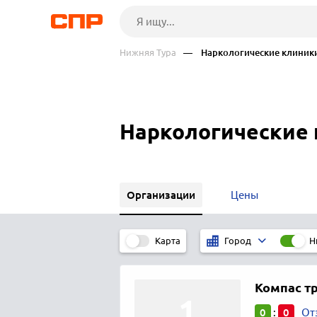
Нижняя Тура
— Наркологические клиники
Наркологические 
Организации
Цены
Карта
Н
Город
Компас т
0
0
:
От