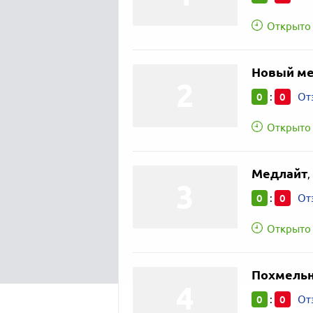
Открыто 
Новый м
0
0
:
От
Открыто 
Медлайт
,
0
0
:
От
Открыто 
Похмельн
0
0
:
От