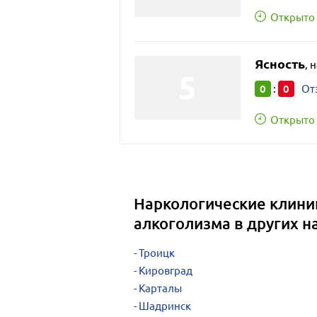
Открыто 
Ясность
,
н
0
0
:
От
Открыто 
Наркологические клини
алкоголизма в других н
Троицк
Кировград
Карталы
Шадринск