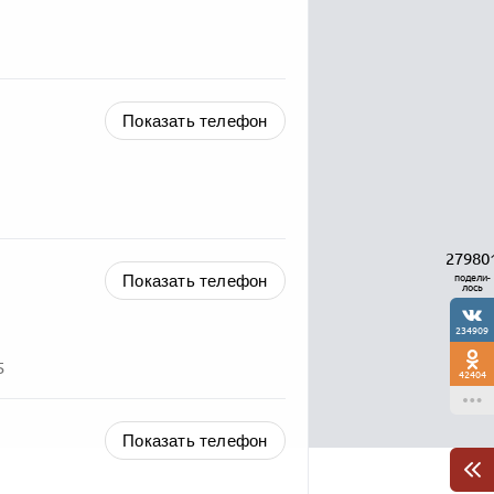
Показать телефон
27980
Показать телефон
подели-
лось
234909
5
42404
Показать телефон