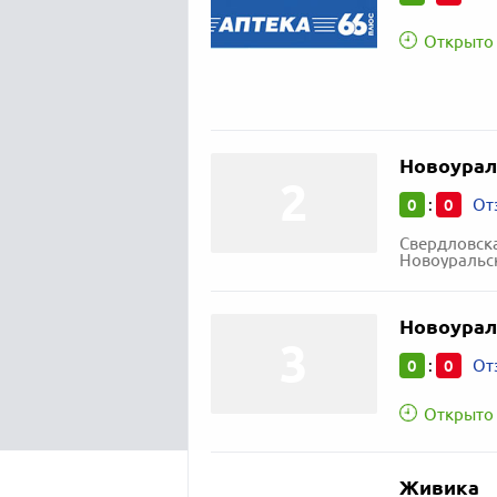
Открыто 
Новоурал
0
0
:
От
Свердловска
Новоуральск
Новоурал
0
0
:
От
Открыто 
Живика