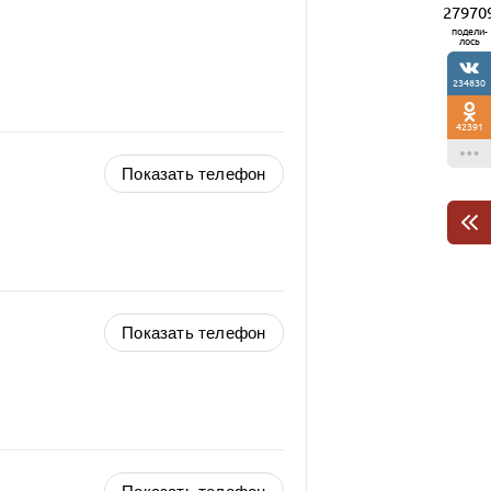
27970
подели-
лось
234830
42391
Показать телефон
Показать телефон