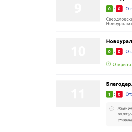
0
0
:
От
Свердловска
Новоуральск
Новоурал
0
0
:
От
Открыто 
Благодар
1
0
:
От
Живу ря
ни разу
стороны