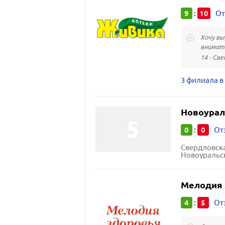
9
10
:
От
Хочу вы
внимате
14 - Све
3 филиала в
Новоурал
0
0
:
От
Свердловска
Новоуральск
Мелодия 
4
5
:
От