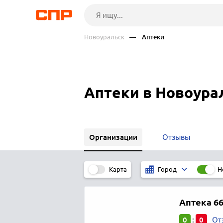
Новоуральск
— Аптеки
Аптеки в Новоура
Организации
Отзывы
Карта
Н
Город
Аптека 6
0
0
:
От