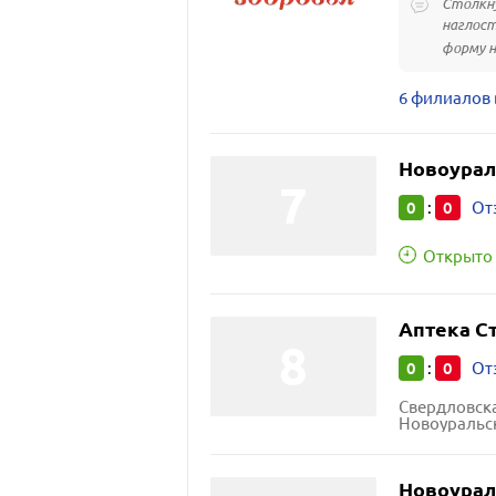
Столкну
наглост
форму н
6 филиалов 
Новоурал
0
0
:
От
Открыто 
Аптека С
0
0
:
От
Свердловска
Новоуральск
Новоурал