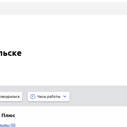
льске
овоуральск
Часы работы
6 Плюс
зывы (0)