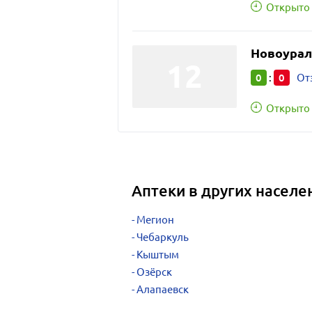
Открыто 
Новоурал
0
0
:
От
Открыто 
Аптеки в других населе
Мегион
Чебаркуль
Кыштым
Озёрск
Алапаевск