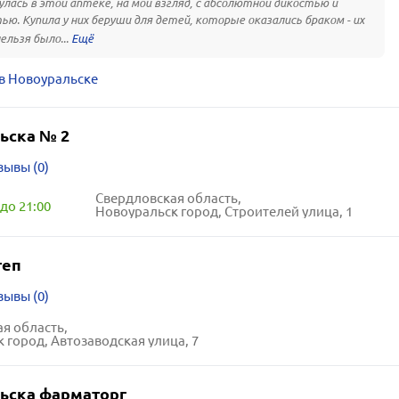
лась в этой аптеке, на мой взгляд, с абсолютной дикостью и
ью. Купила у них беруши для детей, которые оказались браком - их
ельзя было...
в Новоуральске
ьска № 2
зывы (0)
Свердловская область,
до 21:00
Новоуральск город, Строителей улица, 1
теп
зывы (0)
я область,
 город, Автозаводская улица, 7
ьска фарматорг