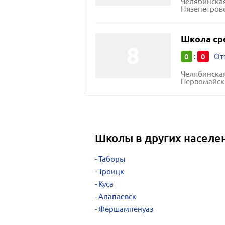
Челябинская
Нязепетровс
Школа ср
0
0
:
От
Челябинская
Первомайск
Школы в других населе
Таборы
Троицк
Куса
Алапаевск
Фершампенуаз