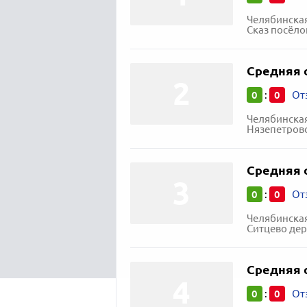
Челябинская
Сказ посёло
Средняя 
0
0
:
От
Челябинская
Нязепетровс
Средняя 
0
0
:
От
Челябинская
Ситцево дер
Средняя 
0
0
:
От