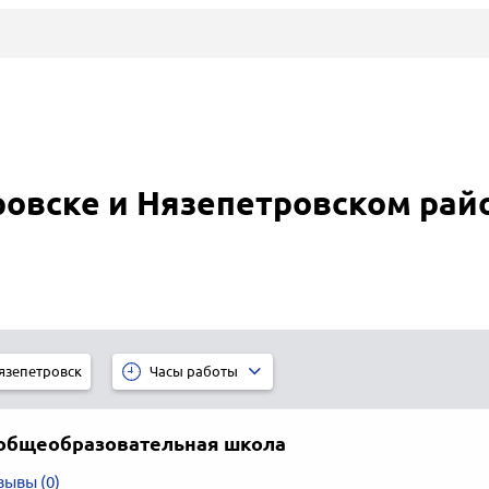
овске и Нязепетровском рай
язепетровск
Часы работы
общеобразовательная школа
зывы (0)