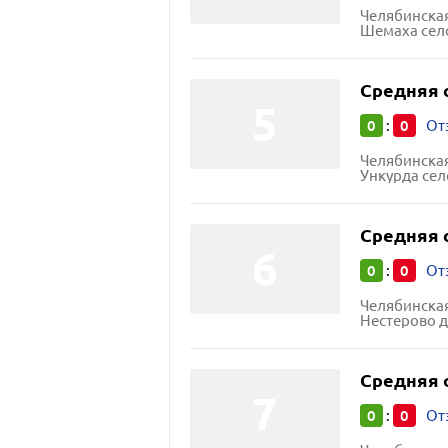
Челябинская
Шемаха село
Средняя 
0
0
:
От
Челябинская
Ункурда сел
Средняя 
0
0
:
От
Челябинская
Нестерово д
Средняя 
0
0
:
От