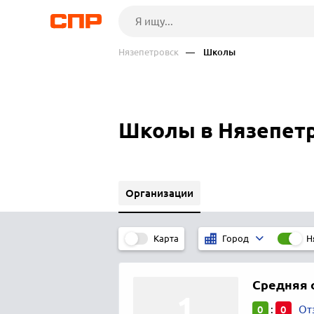
Нязепетровск
— Школы
Школы в Нязепетр
Организации
Карта
Н
Город
Средняя 
0
0
:
От