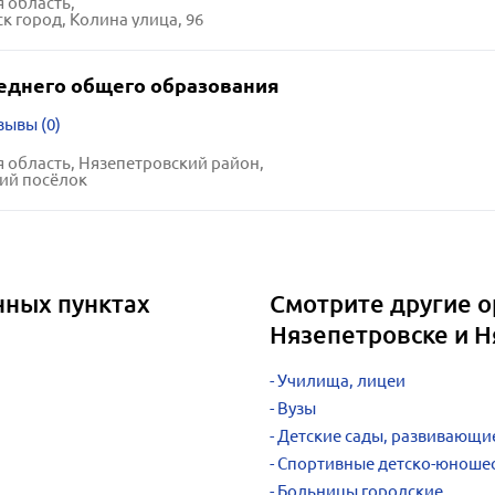
 область,
к город, Колина улица, 96
еднего общего образования
зывы (0)
 область, Нязепетровский район,
ий посёлок
нных пунктах
Смотрите другие о
Нязепетровске и 
Училища, лицеи
Вузы
Детские сады, развивающи
Спортивные детско-юноше
Больницы городские