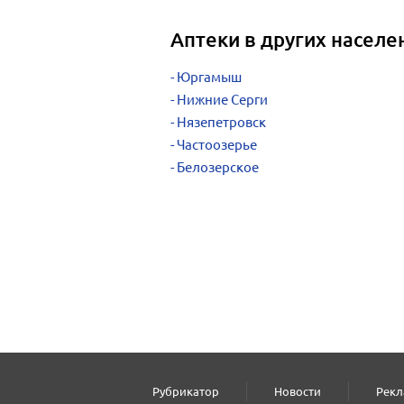
Аптеки в других населе
Юргамыш
Нижние Серги
Нязепетровск
Частоозерье
Белозерское
Рубрикатор
Новости
Рекл