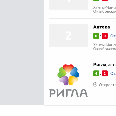
Ханты-Манси
Октябрьское 
Аптека
0
0
:
От
Ханты-Манси
Октябрьское 
Ригла
,
апт
4
2
:
От
Откроется