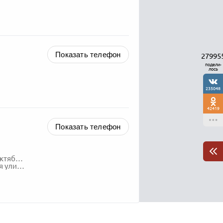
Показать телефон
27995
подели-
лось
235048
42419
Показать телефон
Ханты-Мансийский автономный округ - Югра, Октябрьский район,
, 1-А