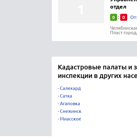
отдел
0
0
:
От
Челябинская
Пласт город
Кадастровые палаты и 
инспекции в других нас
Салехард
Сатка
Агаповка
Снежинск
Миасское