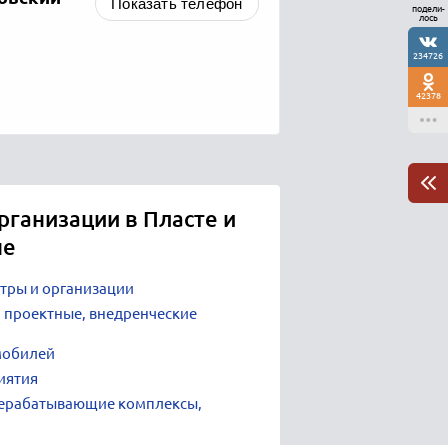
Показать телефон
подели-
лось
234726
42378
рганизации в Пласте и
не
нтры и организации
 проектные, внедренческие
мобилей
иятия
ерабатывающие комплексы,