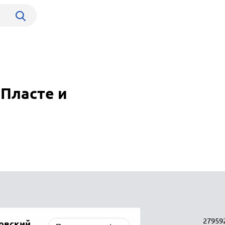
Пласте и
27959
овский