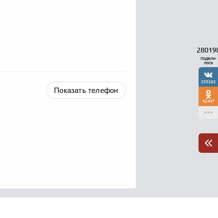
28019
подели-
лось
235263
Показать телефон
42447