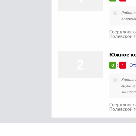
Работае
вовремя
Свердловска
Полевской г
Южное ко
0
1
:
От
Копали 
грунта,
записан 
Свердловска
Полевской г