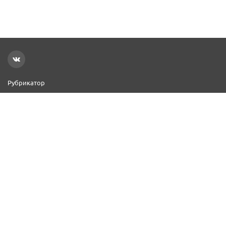
Рубрикатор
Новости
Реклама на сайте
Контакты
Добавить организацию
2000–2026 © СПР
Политика конфиденциальности