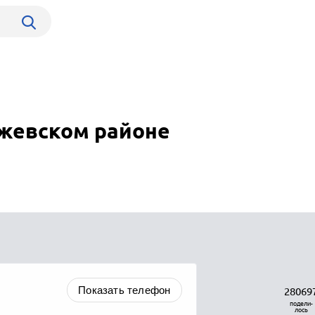
ежевском районе
Показать телефон
28069
подели-
лось