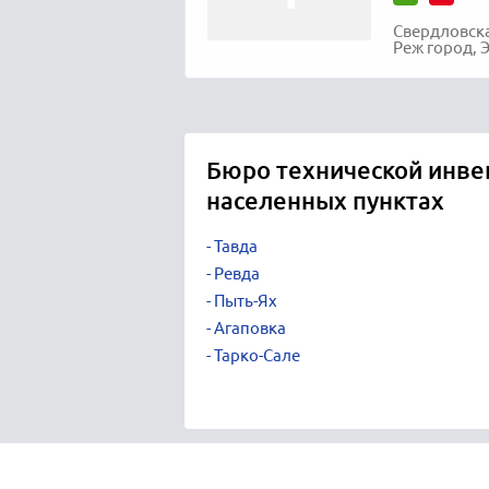
Свердловска
Реж город, Э
Бюро технической инве
населенных пунктах
Тавда
Ревда
Пыть-Ях
Агаповка
Тарко-Сале