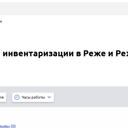
и
 инвентаризации в Реже и Р
еж
Часы работы
И
зывы (0)