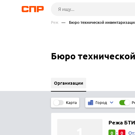
Реж
— Бюро технической инвентаризаци
Бюро технической
Организации
Карта
Р
Город
Режа БТ
0
0
:
От