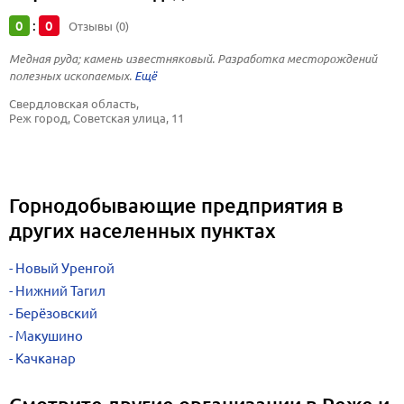
0
0
:
Отзывы (0)
Медная руда; камень известняковый. Разработка месторождений
полезных ископаемых.
Свердловская область, 
Реж город, Советская улица, 11
Горнодобывающие предприятия в
других населенных пунктах
Новый Уренгой
Нижний Тагил
Берёзовский
Макушино
Качканар