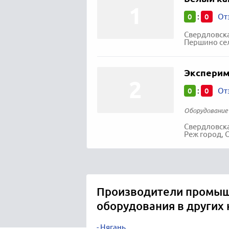
0
0
:
От
Свердловска
Першино сел
Эксперим
0
0
:
От
Оборудование 
Свердловска
Реж город, 
Производители промы
оборудования в других
Нягань