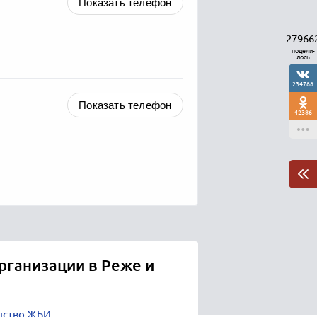
Показать телефон
27966
подели-
лось
234788
Показать телефон
42386
рганизации в Реже и
дство ЖБИ