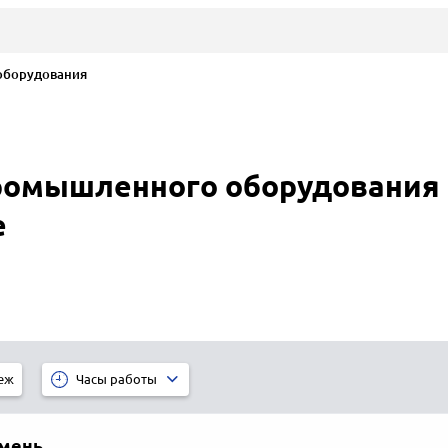
борудования
ромышленного оборудования 
е
еж
Часы работы
мень