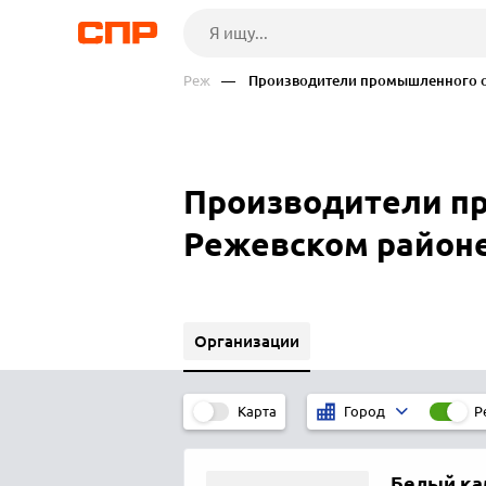
Реж
— Производители промышленного о
Производители п
Режевском район
Организации
Карта
Р
Город
Белый ка