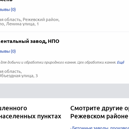
зывы (0)
я область, Режевский район,
о, Ленина улица, 1
ентальный завод, НПО
зывы (0)
для добычи и обработки природного камня. Цех обработки камня.
я область,
Объездная улица, 3
шленного
Смотрите другие о
 населенных пунктах
Режевском районе
Бетонные заводы, произво