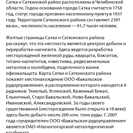
Сатка и Саткинский район расположены в Челябинской
области. Годом основания города Сатка считается 1758
год, статус города присвоен населенному пункту в 1937
году. Территория Саткинского района составляет 2397
кв.км., численность населения — 91,7 тысяч человек.
Желтые страницы Сатки и Саткинского района
расскажут, что эта местность является центром добычи и
переработки магнезита. Здесь ведется разработка
месторождений железной руды, кварцита, бокситов,
титано-магнетитов, известняка, редкоземельных
металлов и молибдена, поделочного камня
офиокальцита. Карта Сатки и Саткинского района
покажет местонахождение ООО «Бакальское
рудоуправление», в распоряжении которого находится 8
рудников: Тяжелый, Успенский, Казенный Бокал,
Ельничный, Старо-Бакальский, Ново-Бакальский,
Ивановский, Александровский. За годы своего
существования (месторождение было открыто в 18 веке)
здесь было добыто около 200 млн. тонн руды. С 2007
года соучредителем ООО «Бакальское рудоуправление»
является ОАО «Магнитогорский металлургический
комбинат».