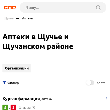
Щучье
— Аптеки
Аптеки в Щучье и
Щучанском районе
Организации
Карта
Курганфармация
,
аптека
5
2
:
Отзывы (7)