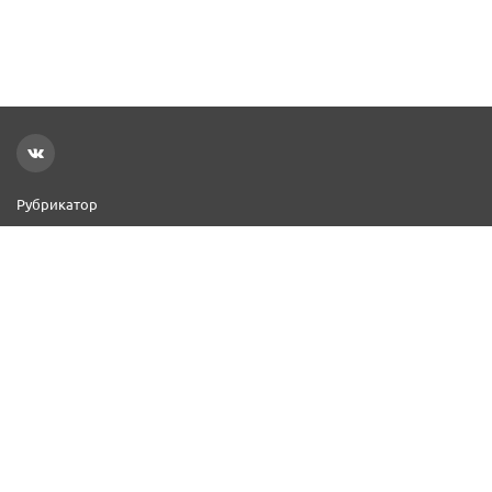
Рубрикатор
Новости
Реклама на сайте
Контакты
Добавить организацию
2000–2026 © СПР
Политика конфиденциальности