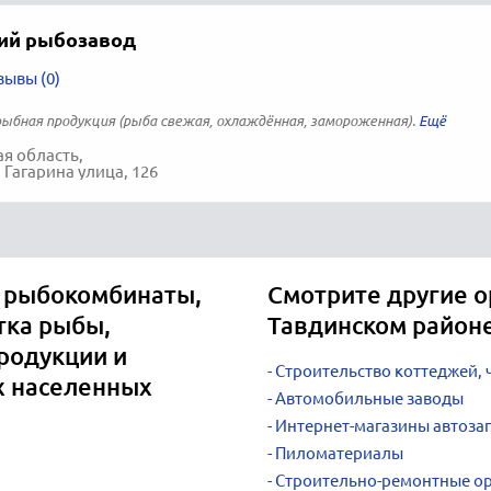
ий рыбозавод
зывы (0)
ыбная продукция (рыба свежая, охлаждённая, замороженная).
я область,
 Гагарина улица, 126
 рыбокомбинаты,
Смотрите другие о
тка рыбы,
Тавдинском район
родукции и
Строительство коттеджей, ч
х населенных
Автомобильные заводы
Интернет-магазины автозап
Пиломатериалы
Строительно-ремонтные о