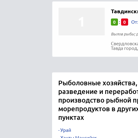
Тавдинск
0
0
:
От
Вылов рыбы; р
Свердловска
Тавда город,
Рыболовные хозяйства,
разведение и перерабо
производство рыбной п
морепродуктов в други
пунктах
Урай
Ханты-Мансийск