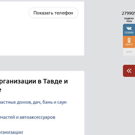
Показать телефон
27990
подели-
лось
235000
42417
рганизации в Тавде и
е
астных домов, дач, бань и саун
частей и автоаксессуаров
рганизации