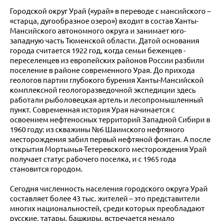
Городской округ Урай («урай» в переводе с мансийского –
«старца, дугообразное озеро») входит в состав Ханты-
Мансийского автономного округа и занимает юго-
западную часть Тюменской области. Датой основания
города считается 1922 год, когда семьи беженцев -
переселенцев из европейских районов России разбили
поселение в районе современного Урая. До прихода
геологов партии глубокого бурения Ханты-Мансийской
комплексной геологоразведочной экспедиции здесь
работали рыболовецкая артель и лесопромышленный
пункт. Современная история Урая начинается с
освоением нефтеносных территорий Западной Сибири в
1960 году: из скважины №6 Шаимского нефтяного
месторождения забил первый нефтяной фонтан. А после
открытия Мортымья-Тетеревского месторождения Урай
получает статус рабочего поселка, и с 1965 года
становится городом.
Сегодня численность населения городского округа Урай
составляет более 43 тыс. жителей – это представители
многих национальностей, среди которых преобладают
русские, татары, башкиры, встречается немало