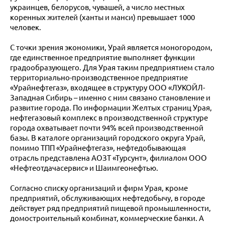
украинцев, белорусов, чувашей, а число местных
коренных жителей (ханты и манси) превышает 1000
человек.
С точки зрения экономики, Урай является моногородом,
где единственное предприятие выполняет функции
градообразующего. Для Урая таким предприятием стало
территориально-производственное предприятие
«Урайнефтегаз», входящее в структуру ООО «ЛУКОЙЛ-
Западная Сибирь – именно с ним связано становление и
развитие города. По информации Желтых страниц Урая,
нефтегазовый комплекс в производственной структуре
города охватывает почти 94% всей производственной
базы. В каталоге организаций городского округа Урай,
помимо ТПП «Урайнефтегаз», нефтедобывающая
отрасль представлена АОЗТ «Турсунт», филиалом ООО
«Нефтеотдачасервис» и Шаимгеонефтью.
Согласно списку организаций и фирм Урая, кроме
предприятий, обслуживающих нефтедобычу, в городе
действует ряд предприятий пищевой промышленности,
домостроительный комбинат, коммерческие банки. А