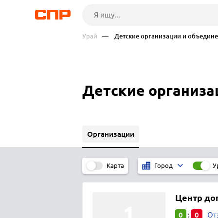
Урай
— Детские организации и объедин
Детские организа
Организации
Карта
У
Город
Центр до
0
0
:
От