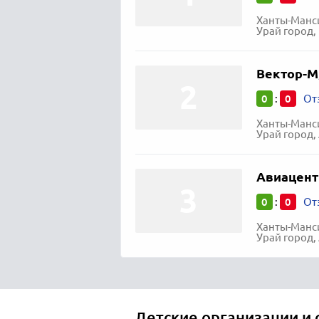
Ханты-Манси
Урай город,
Вектор-М
0
0
:
От
Ханты-Манси
Урай город,
Авиацент
0
0
:
От
Ханты-Манси
Урай город,
Детские организации и