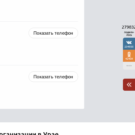
27983
Показать телефон
подели-
лось
234935
42409
Показать телефон
рганизации в Урае