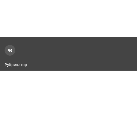
Рубрикатор
Новости
Реклама на сайте
Контакты
Добавить организацию
2000–2026 © СПР