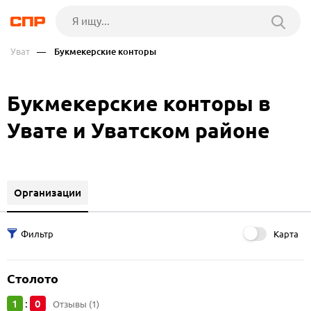
Уват
— Букмекерские конторы
Букмекерские конторы в
Увате и Уватском районе
Организации
Карта
Столото
1
0
:
Отзывы (1)