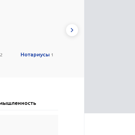
Нотариусы
Детсады
А
2
1
21
мышленность