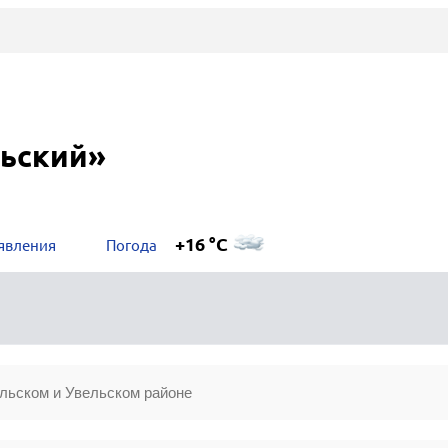
льский»
+16 °C
явления
Погода