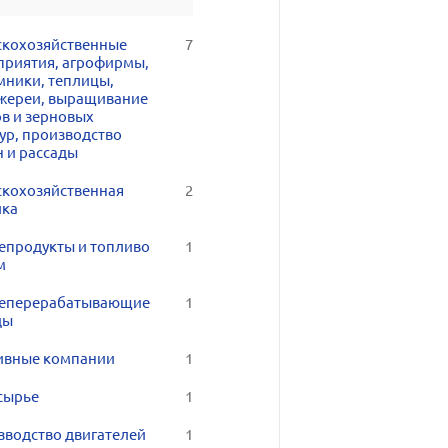
скохозяйственные
7
приятия, агрофирмы,
мники, теплицы,
жереи, выращивание
ов и зерновых
ур, производство
н и рассады
скохозяйственная
2
ика
епродукты и топливо
1
м
еперерабатывающие
1
ды
ивные компании
1
сырье
1
зводство двигателей
1