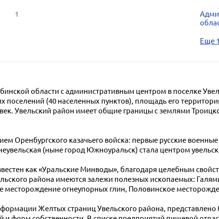
1
Адми
облас
Еще 
инской области с административным центром в поселке Увел
их поселений (40 населенных пунктов), площадь его территории с
овек. Увельский район имеет общие границы с землями Троицко
ием Оренбургского казачьего войска: первые русские военные
жнеувельская (ныне город Южноуральск) стала центром увельск
звестен как «Уральские Минводы», благодаря целебным свойст
Увельского района имеются залежи полезных ископаемых: Галя
 месторождение огнеупорных глин, Половинское месторожден
информации Желтых страниц Увельского района, представлено
й и форм собственности. В списке предприятий пищевой отр