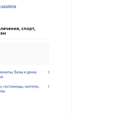
3 раздела
лечения, спорт,
изм
ионаты, базы и дома
3
ха
, гостиницы, мотели,
1
елы