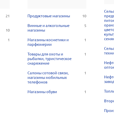
Сель
21
Продуктовые магазины
10
пред
пито
оран
Винные и алкогольные
5
цвет
10
магазины
культ
семя
1
Магазины косметики и
1
парфюмерии
Сель
техн
Товары для охоты и
1
рыбалки, туристическое
Нефт
снаряжение
опто
Салоны сотовой связи,
1
Нефт
магазины мобильных
заво
телефонов
Топл
Магазины обуви
1
Втор
Прои