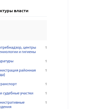
уктуры власти
отребнадзор, центры
1
емиологии и гигиены
уратуры
1
нистрация районная
1
да)
транспорт
1
и судебные участки
1
нистративные
1
ждения