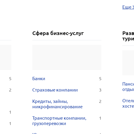
Еще 
Сфера бизнес-услуг
Разв
тур
5
Банки
5
Панс
отды
2
Страховые компании
3
Отели
Кредиты, займы,
2
хост
микрофинансирование
1
Транспортные компании,
1
1
грузоперевозки