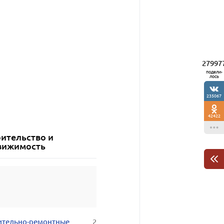
27997
подели-
лось
235067
42422
оительство и
вижимость
ительно-ремонтные
2