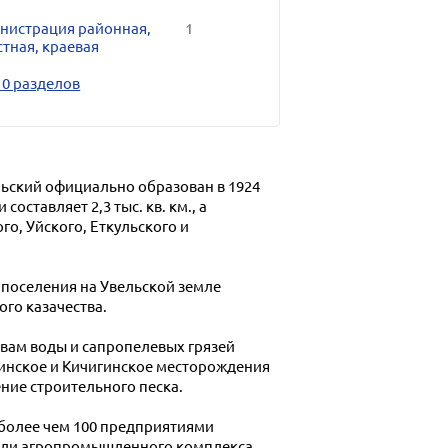
нистрация районная,
1
тная, краевая
10 разделов
ьский официально образован в 1924
оставляет 2,3 тыс. кв. км., а
го, Уйского, Еткульского и
 поселения на Увельской земле
ого казачества.
вам воды и сапропелевых грязей
минское и Кичигинское месторождения
ие строительного песка.
 более чем 100 предприятиями
асли агропромышленного комплекса