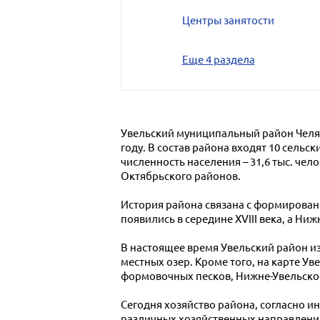
Центры занятости
Еще 4 раздела
Увельский муниципальный район Челяб
году. В состав района входят 10 сельск
численность населения – 31,6 тыс. чел
Октябрьского районов.
История района связана с формирован
появились в середине XVIII века, а Ни
В настоящее время Увельский район и
местных озер. Кроме того, на карте 
формовочных песков, Нижне-Увельское
Сегодня хозяйство района, согласно 
различных хозяйственных направлени