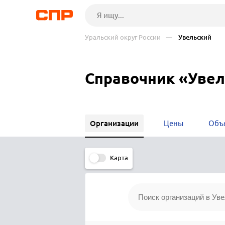
Уральский округ России
— Увельский
Справочник «Уве
Организации
Цены
Объ
Карта