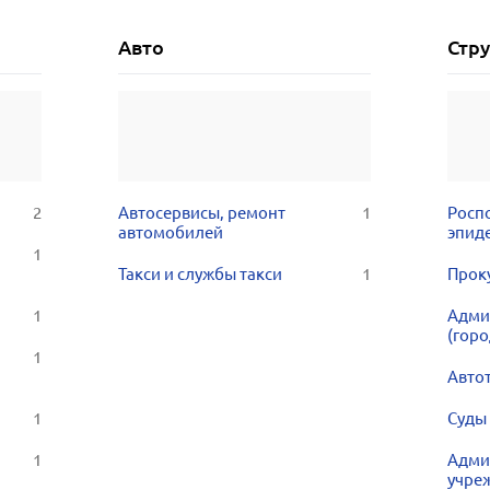
Авто
Стр
2
Автосервисы, ремонт
1
Росп
автомобилей
эпид
1
Такси и службы такси
1
Прок
1
Адми
(горо
1
Авто
1
Суды 
1
Адми
учре