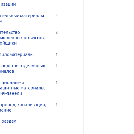
низации
ительные материалы
2
м
ительство
2
ышленных объектов,
ройщики
пиломатериалы
1
зводство отделочных
1
риалов
яционные и
1
защитные материалы,
вич-панели
провод, канализация,
1
ление
1 раздел