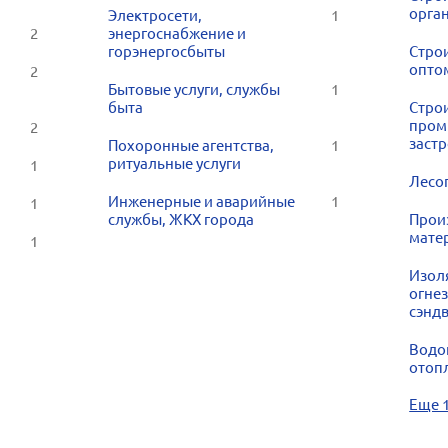
орга
Электросети,
1
2
энергоснабжение и
горэнергосбыты
Стро
опто
2
Бытовые услуги, службы
1
быта
Стро
пром
2
заст
Похоронные агентства,
1
ритуальные услуги
1
Лесо
Инженерные и аварийные
1
1
службы, ЖКХ города
Прои
мате
1
Изол
огне
сэнд
Водо
отоп
Еще 