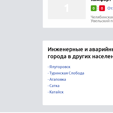
0
0
:
От
Челябинская
Увельский п
Инженерные и аварийн
города в других населе
Ялуторовск
Туринская Слобода
Агаповка
Сатка
Катайск