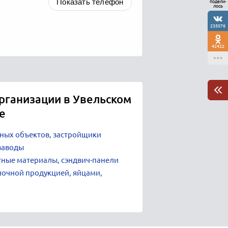
Показать телефон
подели-
лось
235076
42422
рганизации в Увельском
е
ных объектов, застройщики
заводы
ные материалы, сэндвич-панели
лочной продукцией, яйцами,