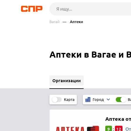
Вагай
— Аптеки
Аптеки в Вагае и 
Организации
Карта
В
Город
Аптека от
9
12
:
От