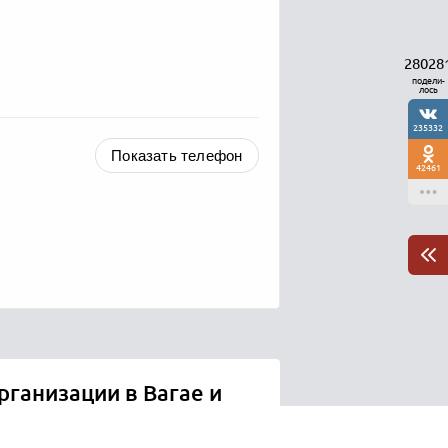
28028
подели-
лось
235332
Показать телефон
42461
рганизации в Вагае и