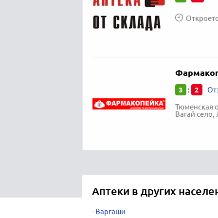
Откроется
Фармако
3
2
:
От
Тюменская о
Вагай село, 
Аптеки в других населе
Варгаши