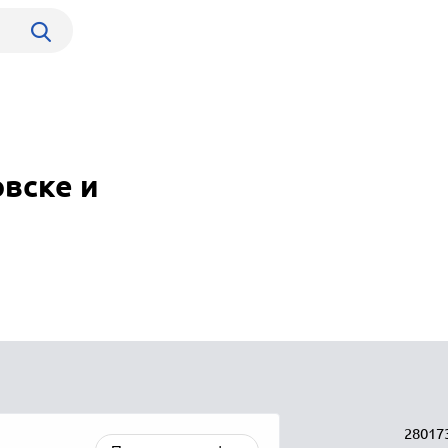
вске и
28017