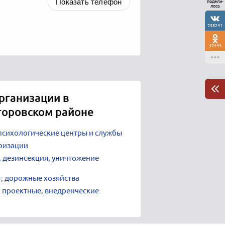
Показать телефон
подели-
лось
235241
42444
рганизации в
торовском районе
психологические центры и службы
ризации
 дезинсекция, уничтожение
г, дорожные хозяйства
 проектные, внедренческие