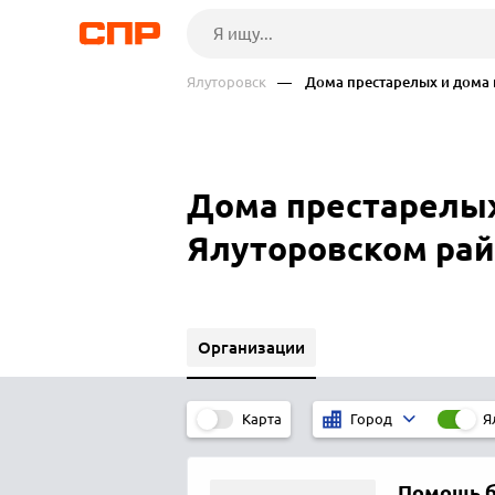
Ялуторовск
— Дома престарелых и дома 
Дома престарелых
Ялуторовском ра
Организации
Карта
Я
Город
Помощь б