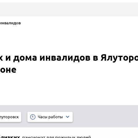
инвалидов
 и дома инвалидов в Ялуторо
йоне
луторовск
Часы работы
лизких
,
пансионат для пожилых людей