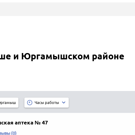
ше и Юргамышском районе
ргамыш
Часы работы
кая аптека № 47
зывы (0)