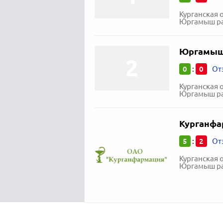
Курганская 
Юргамыш раб
Юргамышс
0
0
:
От
Курганская 
Юргамыш ра
Курганфа
5
2
:
От
Курганская 
Юргамыш раб