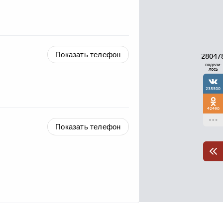
Показать телефон
28047
подели-
лось
235500
42490
Показать телефон