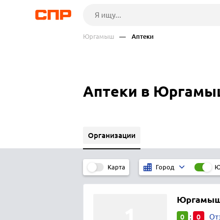
Юргамыш
— Аптеки
Аптеки в Юргамы
Организации
Карта
Ю
Город
Юргамышс
0
0
:
От