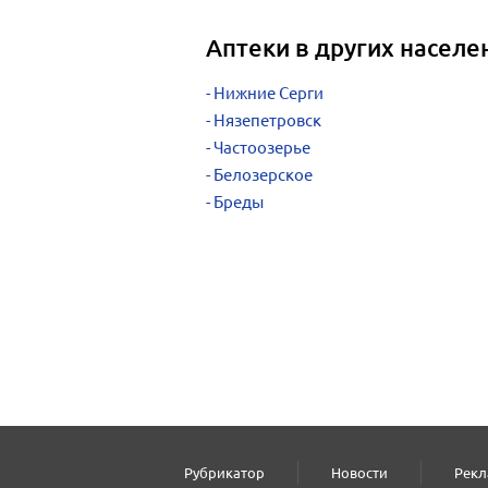
Аптеки в других населе
Нижние Серги
Нязепетровск
Частоозерье
Белозерское
Бреды
Рубрикатор
Новости
Рекл