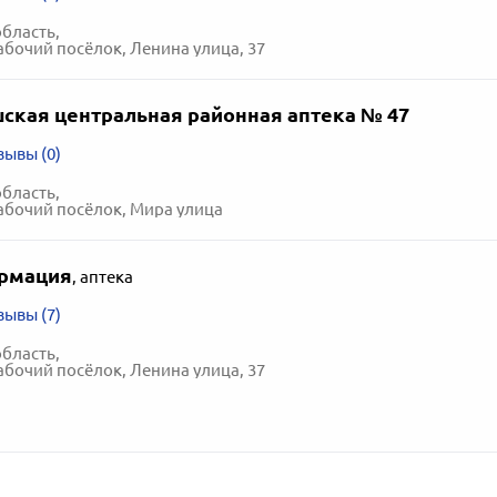
область,
очий посёлок, Ленина улица, 37
кая центральная районная аптека № 47
зывы (0)
область,
бочий посёлок, Мира улица
рмация
,
аптека
зывы (7)
область,
очий посёлок, Ленина улица, 37