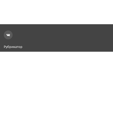
Рубрикатор
Новости
Реклама на сайте
Контакты
Добавить организацию
2000–2026 © СПР
Политика конфиденциальности