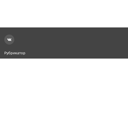
Рубрикатор
Новости
Реклама на сайте
Контакты
Добавить организацию
2000–2026 © СПР
Политика конфиденциальности