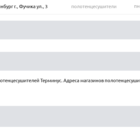
пн
бург г., Фучика ул., 3
полотенцесушители
отенцесушителей Терминус. Адреса магазинов полотенцесушит