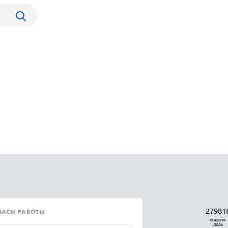
27981
ЧАСЫ РАБОТЫ
подели-
лось