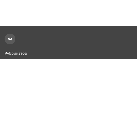
Рубрикатор
Новости
Реклама на сайте
Контакты
Добавить организацию
2000–2026 © СПР
Политика конфиденциальности