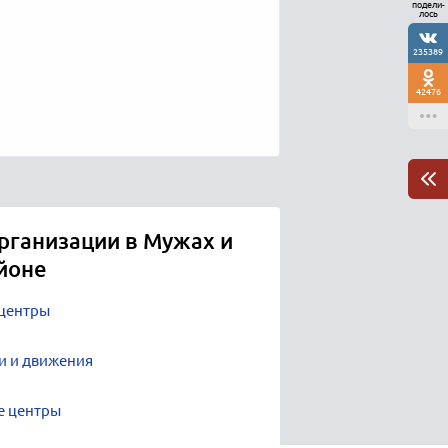
подели-
лось
235389
42476
рганизации в Мужах и
йоне
 центры
и и движения
е центры