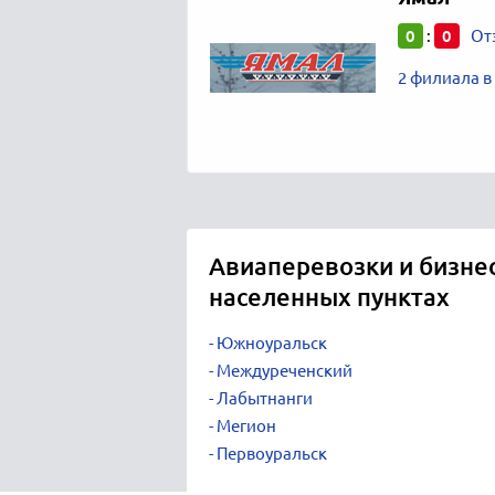
0
0
:
От
2 филиала 
Авиаперевозки и бизнес
населенных пунктах
Южноуральск
Междуреченский
Лабытнанги
Мегион
Первоуральск