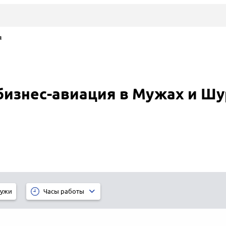
я
бизнес-авиация в Мужах и 
ужи
Часы работы