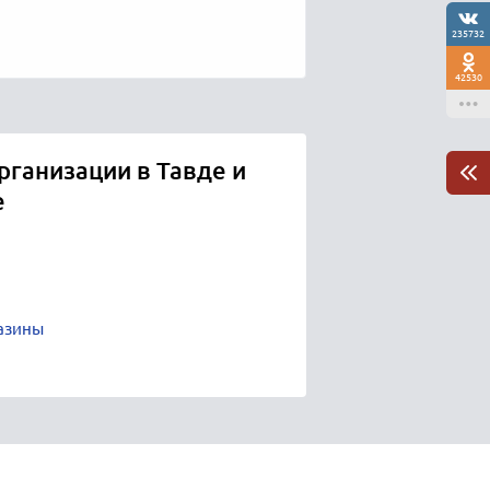
235732
42530
рганизации в Тавде и
е
азины