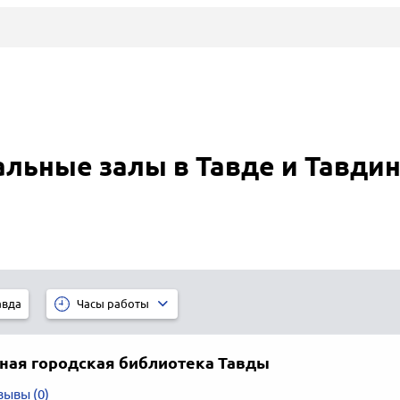
альные залы в Тавде и Тавди
авда
Часы работы
ная городская библиотека Тавды
зывы (0)