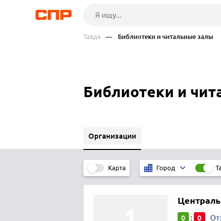
Тавда
— Библиотеки и читальные залы
Библиотеки и чит
Организации
Карта
Т
Город
Централь
0
0
:
От