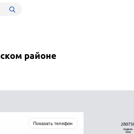
нском районе
Показать телефон
28075
подели-
лось