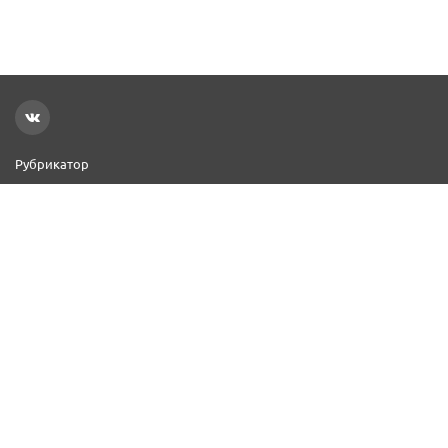
Рубрикатор
Новости
Реклама на сайте
Контакты
Добавить организацию
2000–2026 © СПР
Политика конфиденциальности