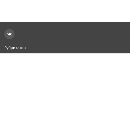
Рубрикатор
Новости
Реклама на сайте
Контакты
Добавить организацию
2000–2026 © СПР
Политика конфиденциальности