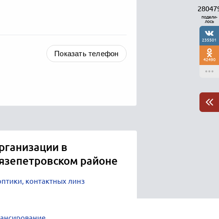
28047
подели-
лось
235501
Показать телефон
42490
рганизации в
Нязепетровском районе
оптики, контактных линз
нансирование