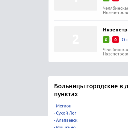
Челябинская
Нязепетровс
Нязепетр
0
0
:
От
Челябинская
Нязепетровс
Больницы городские в 
пунктах
Мегион
Сухой Лог
Алапаевск
Мишкино