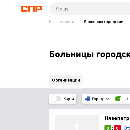
Нязепетровск
— Больницы городские
Больницы городск
Организации
Карта
Н
Город
Нязепетр
0
0
:
От