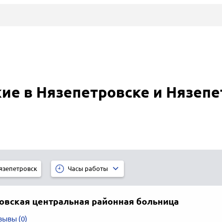
ие в Нязепетровске и Нязепе
язепетровск
Часы работы
овская центральная районная больница
зывы (0)