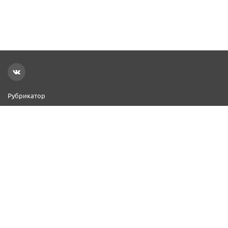
Рубрикатор
Новости
Реклама на сайте
Контакты
Добавить организацию
2000–2026 © СПР
Политика конфиденциальности